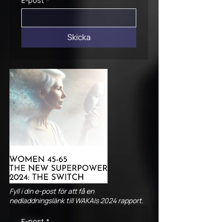
E-post
*
Skicka
Fyll i din e-post för att få en
nedladdningslänk till WAKAIs 2024 rapport.
E-post
*