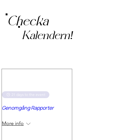
Checka
Kalendern!
Multiple Dates
21 days to the event
Genomgång Rapporter
Fri, Aug 28
More info