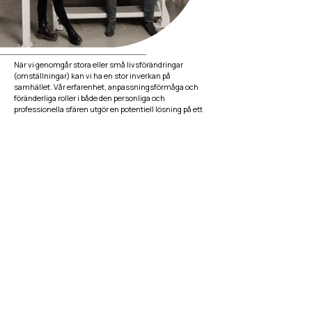
När vi genomgår stora eller små livsförändringar
(omställningar) kan vi ha en stor inverkan på
samhället. Vår erfarenhet, anpassningsförmåga och
föränderliga roller i både den personliga och
professionella sfären utgör en potentiell lösning på ett
av våra mest angelägna samhällsproblem.
Vi är inte längre samma som tidigare generationer. Vi är
inte fastlåsta i gamla vanor, och vi backar inte heller
från de roller vi en gång spelade. Idag representerar vi en
ekonomiskt stark konsumentgrupp som är öppen för
att prova nya saker, inspirera varandra att fatta
livsförändrande beslut och påverka företag att bete sig
mer etiskt. I grund och botten är vi den moderna
konsumentgruppen som visar vägen.
WAKAIs mål är att fortsätta inspirera och engagera men
också ta fram praktiska verktyg såsom WAKAI Works.
Här strävar vi efter att lyfta fram våra berättelser, ge oss
själva möjligheten att göra djärva förändringar och på
så sätt ha en positiv inverkan på resten av samhället.