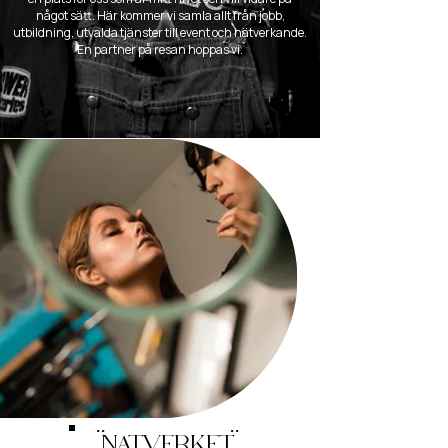
något sätt. Här kommer vi samla allt från jobb,
utbildning, utvalda tjänster till event och nätverkande.
En partner på resan hoppas vi.
..
..
NÄTVERKET