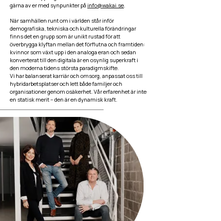
gärna av er med synpunkter på
info@wakai.se
.
När samhällen runt om i världen står inför
demografiska, tekniska och kulturella förändringar
finns det en grupp som är unikt rustad för att
överbrygga klyftan mellan det förflutna och framtiden:
kvinnor som växt upp i den analoga eran och sedan
konverterat till den digitala är en osynlig superkraft i
den moderna tidens största paradigmskifte.
Vi har balanserat karriär och omsorg, anpassat oss till
hybridarbetsplatser och lett både familjer och
organisationer genom osäkerhet. Vår erfarenhet är inte
en statisk merit – den är en dynamisk kraft.