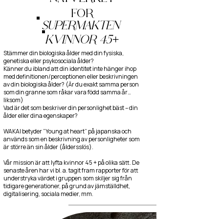
FÖR
SUPERMAKTEN
KVINNOR 45+
Stämmer din biologiska ålder med din fysiska,
genetiska eller psykosociala ålder?
Känner du ibland att din identitet inte hänger ihop
med definitionen/perceptionen eller beskrivningen
av din biologiska ålder? (Är du exakt samma person
som din granne som råkar vara född samma år…
liksom)
Vad är det som beskriver din personlighet bäst – din
ålder eller dina egenskaper?
WAKAI betyder ”Young at heart” på japanska och
används som en beskrivning av personligheter som
är större än sin ålder (åldersslös).
Vår mission är att lyfta kvinnor 45 + på olika sätt. De
senaste åren har vi bl. a. tagit fram rapporter för att
understryka värdet i gruppen som skiljer sig från
tidigare generationer, på grund av jämställdhet,
digitalisering, sociala medier, mm.